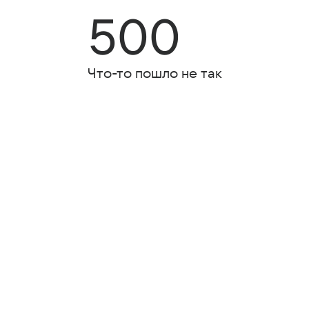
500
Что-то пошло не так