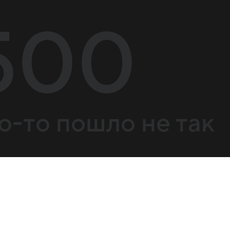
500
о-то пошло не так