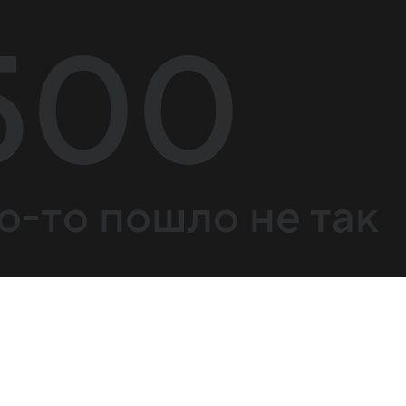
500
о-то пошло не так