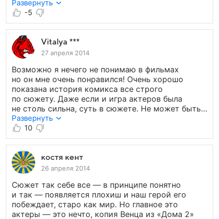
выйдет ряженная патлатая дрянь с проекта
Развернуть
«Один в Один». Уже были продолжения
-5
«Терминатора» или «Индианы Джонса».
«Индиану» первую часть помнят, а про
четвертую забыли уже.
Vitalya ***
27 апреля 2014
Возможно я нечего не понимаю в фильмах
но он мне очень понравился! Очень хорошо
показана история комикса все строго
по сюжету. Даже если и игра актеров была
не столь сильна, суть в сюжете. Не может быть
такого что бы фильм всем нравился у каждого
Развернуть
безусловно свои вкусы предпочтения. Фильм
10
заслуживает наивысшей отценки. Концовка
не может не радовать хоть она немного
и трагична. 10 из 10 мое мнение!
костя кент
26 апреля 2014
Сюжет так себе все — в принципе понятно
и так — появляется плохиш и наш герой его
побеждает, старо как мир. Но главное это
актеры — это нечто, копия Венца из «Дома 2»