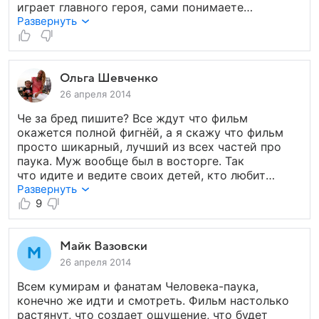
играет главного героя, сами понимаете
что ничего внятного, кроме соплей он показать
Развернуть
не смог. Главная героиня симпатичная но совсем
не далекая блонди. Фильм скорее на любителя,
ожидалось большее.
Ольга Шевченко
26 апреля 2014
Че за бред пишите? Все ждут что фильм
окажется полной фигнёй, а я скажу что фильм
просто шикарный, лучший из всех частей про
паука. Муж вообще был в восторге. Так
что идите и ведите своих детей, кто любит
паука, смотрите! Фильм живой, добрый,
Развернуть
эмоциональный!
9
Майк Вазовски
26 апреля 2014
Всем кумирам и фанатам Человека-паука,
конечно же идти и смотреть. Фильм настолько
растянут, что создает ощущение, что будет