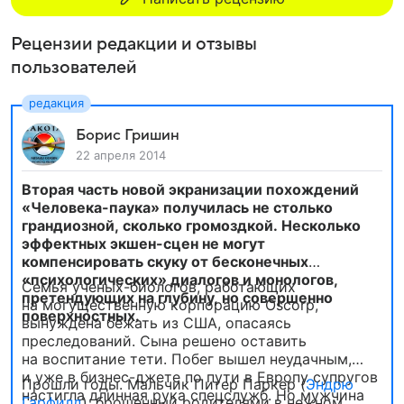
Рецензии редакции и отзывы
пользователей
Борис Гришин
22 апреля 2014
Вторая часть новой экранизации похождений
«Человека-паука» получилась не столько
грандиозной, сколько громоздкой. Несколько
эффектных экшен-сцен не могут
компенсировать скуку от бесконечных
«психологических» диалогов и монологов,
Семья ученых-биологов, работающих
претендующих на глубину, но совершенно
на могущественную корпорацию Oscorp,
поверхностных.
вынуждена бежать из США, опасаясь
преследований. Сына решено оставить
на воспитание тети. Побег вышел неудачным,
и уже в бизнес-джете по пути в Европу супругов
Прошли годы. Мальчик Питер Паркер (
Эндрю
настигла длинная рука спецслужб. Но мужчина
Гарфилд
), брошенный родителями в нежном