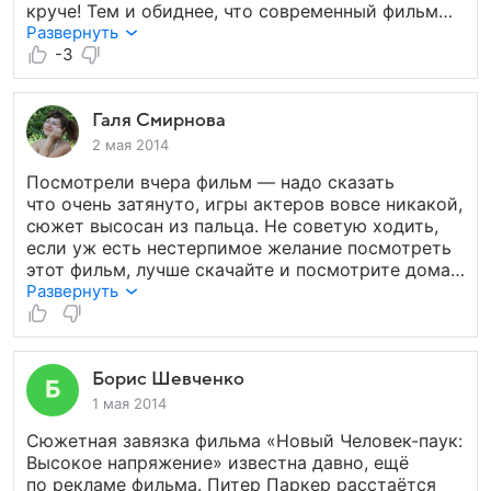
круче! Тем и обиднее, что современный фильм
не может обойти предыдущий (по всем
Развернуть
показателям). У следующей части будет новый
-3
режиссёр, так что помолимся друзья, чтоб
он всё исправил и доставил нам реальное
удовольствие!
Галя Смирнова
2 мая 2014
Посмотрели вчера фильм — надо сказать
что очень затянуто, игры актеров вовсе никакой,
сюжет высосан из пальца. Не советую ходить,
если уж есть нестерпимое желание посмотреть
этот фильм, лучше скачайте и посмотрите дома,
так его хотябы можно будет промотать в особо
Развернуть
нудных местах.
Борис Шевченко
1 мая 2014
Сюжетная завязка фильма «Новый Человек-паук:
Высокое напряжение» известна давно, ещё
по рекламе фильма. Питер Паркер расстаётся