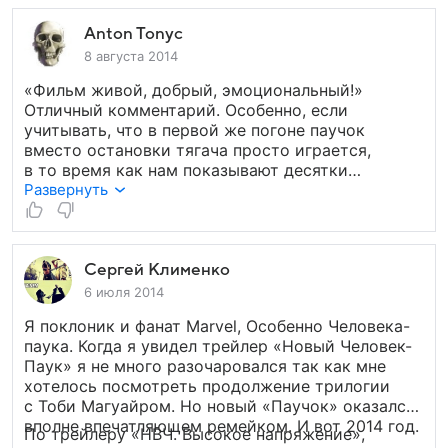
и драматичных историй. Попытка Марка Уэбба
в общем, это уже неважно. Единственный,
сделать то же самое обернулась провалом.
кто вызывает хоть какое-то сопереживание, —
Anton Tonyc
Лента перегружена бытовыми подробностями
это Гарри Осборн в исполнении
Дэйна ДеХаана
.
8 августа 2014
и диалогами, годящимися разве
Что касается экшена, то, во-первых, его
что для мыльной оперы и навевающими
«Фильм живой, добрый, эмоциональный!»
за исключением первой сцены не так-то легко
практически смертельную скукотищу.
Отличный комментарий. Особенно, если
дождаться, во-вторых, ничего особо
учитывать, что в первой же погоне паучок
оригинального все равно не покажут.
вместо остановки тягача просто играется,
в то время как нам показывают десятки
разнесенных машин (а в них ведь люди).
Развернуть
Досмотрел до шизы Макса — игра актеров
и убогость сценария отбила всё желание.
Смотреть ярым фанам и не любящим
заморачиваться над тем, что смотрят, ну и детям
Сергей Клименко
уж.
6 июля 2014
Я поклоник и фанат Marvel, Особенно Человека-
паука. Когда я увидел трейлер «Новый Человек-
Паук» я не много разочаровался так как мне
хотелось посмотреть продолжение трилогии
с Тоби Магуайром. Но новый «Паучок» оказался
вполне впечатляющем ремейком. И вот 2014 год.
По трейлеру «НВЧ. Высокое напряжение»,