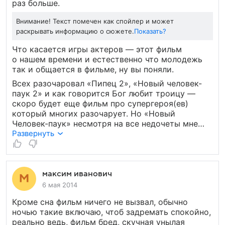
раз больше.
Внимание! Текст помечен как спойлер и может
раскрывать информацию о сюжете.
Показать?
Что касается игры актеров — этот фильм
о нашем времени и естественно что молодежь
так и общается в фильме, ну вы поняли.
Всех разочаровал «Пипец 2», «Новый человек-
паук 2» и как говорится Бог любит троицу —
скоро будет еще фильм про супергероя(ев)
который многих разочарует. Но «Новый
Человек-паук» несмотря на все недочеты мне
всеровно нравиться и я жду третьей части
Развернуть
в которой скорей всего мы увидим Зловещую
Шестерку!
максим иванович
6 мая 2014
Кроме сна фильм ничего не вызвал, обычно
ночью такие включаю, чтоб задремать спокойно,
реально ведь, фильм бред, скучная унылая