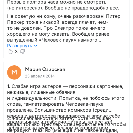
Первые полтора часа можно не смотреть
(не интересно). Вообще не правдоподобно все.
Не советую ни кому, очень разочарован! Питер
Паркер тоже никакой, всегда плачет, чем-
то не доволен. Про Электро тоже ничего
хорошего не могу сказать. Вообщем ранее
выпущенный «Человек-паук» намного
интереснее. Там хоть актеры с душой играют,
Развернуть
а здесь как-то совсем все «слабо».
3
Мария Озирская
25 апреля 2014
1. Слабая игра актеров — персонажи картонные,
неживые, лишенные обаяния
и индивидуальности. Попытка, не побоюсь этого
слова, гамлетизировать Человека-паука
провалена. Большинство комиксов (среди
героев и антигероев попадаются и вполне себе
2. Расслабленность и затянутость — экшен
драматичные и глубокие фигуры, но все же)
выдал только трейлер. Спецэффекты не то чтобы
держатся на мужественном и колоритном
не радуют глаз, но (мы еще и не такое видели,