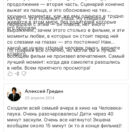
продолжение — вторая часть. Сценарий конечно
выжат из пальца, и это обосновано на тех
скучных моментах, как же ему одиноко и трудно
Актер — эти «оленьи» глаза. Ну слишком
живется в этом мире, без родителей которые
перебрали с этим — он плакса, нет иного
его бросили.
выражение., зачем этого столько в фильме, и эти
моменты любви, в которых он стоит перед ней
со слезами на глазах — это постоянно! Нам
такой не нужен «Новый человек паук», верните
По графике все отлично, но могли бы и лучше.
старого.
Вообщем фильм не произвел впечатления. Самый
лучший момент: когда два самолета разошлись
в небе. Всем приятного просмотра!
-2
Алексей Гредин
25 апреля 2014
Сходили всей семьей вчера в кино на Человека-
паука. Очень разочаровались! Дети через 40
минут заснули. Очень все натянуто! Экшена
вообщем около 15 минут (и то в конце фильма)!