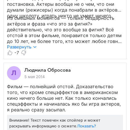
постановка. Актеры вообще не о чем, что они
думали (режисеры) когда понабрали в актёров
одну школоту, играть никто не умеет ничего.
Из смешных моментов — только бездарность
актёров и фраза «что это за фигня?»
действительно, что это вообще за фигня? Всё
отстой в этом фильме, понравится только детям
до 10 лет, не более того, кто может любое говно
принять за хороший фильм, или блондинкам,
Развернуть
кому ж ещё.
-7
Людмила Обросова
5 мая 2014
Фильм — полнейший отстой. Доказательство
того, что кроме спецэффектов в американском
кино ничего больше нет. Как только кончались
спецэффекты и начиналась яко бы игра актеров,
я реально сразу засыпал.
Внимание! Текст помечен как спойлер и может
раскрывать информацию о сюжете.
Показать?