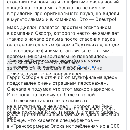
становиться понятно что в фильме снова новый
злодей которого мы абсолютно не видели
в трилогии про оригинального паука, но видели
в мультфильмах и в комиксах. Это — Электро!
Макс Диллон является простым электриком
в компании Oscorp, которого некто не замечает
(также в начале фильма после спасения паука
он становится ярым фаном «Паутиника», но где
то в середине фильма становится его ярым
врагом). Многим зрителям не понравилось
Внимание! Текст помечен как спойлер и может
логика Электро — «Я убью его
раскрывать информацию о сюжете.
Показать?
за то что он не запомнил мое имя!». Мне
тоже это как то не понравилось.
Гарри Осборн в отличии от мультфильма здесь
представлен очень страшным персонажем.
Сначала я подумал что этот мажор наркоман.
И не понятно почему он болеет какой
то болезнью такого не в комиксах
не в мультиках я не видел! Носорог или Рино
Крутых спецэффектов и боев оказалось очень
очень похож на Рино из игры Ultimatum Spider-
мало. Три битвы за весь фильм и одна неполная
Man.
в конце. Что касается спецэффектов —
в «Трансформеры: Эпоха истребления» их в 300