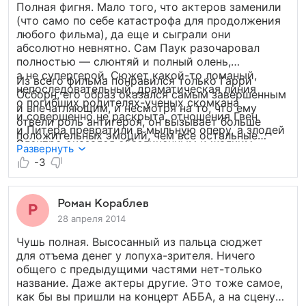
Полная фигня. Мало того, что актеров заменили
много денег на то, чтобы ещё раз вслух
(что само по себе катастрофа для продолжения
поговорить о вечных проблемах молодости.
любого фильма), да еще и сыграли они
абсолютно невнятно. Сам Паук разочаровал
полностью — слюнтяй и полный олень,
а не супергерой. Сюжет какой-то ломаный,
Из всего фильма понравился только Гарри
непоследовательный, драматическая линия
Осборн, его образ оказался самым завершенным
о погибших родителях-ученых скомкана
и впечатляющим, и несмотря на то, что ему
и совершенно не раскрыта, отношения Гвен
отвели роль антигероя, он вызывает больше
и Питера превратили в мыльную оперу, а злодей
положительных эмоций, чем все остальные
Электро оказался обезличенным и жалким.
герои вместе взятые. Судя по концовке,
Развернуть
планируется продолжение, но на его просмотр я
-3
уж точно не потрачу ни деньги, ни время
и другим не советую.
Роман Кораблев
28 апреля 2014
Чушь полная. Высосанный из пальца сюджет
для отъема денег у лопуха-зрителя. Ничего
общего с предыдущими частями нет-только
название. Даже актеры другие. Это тоже самое,
как бы вы пришли на концерт АББА, а на сцену