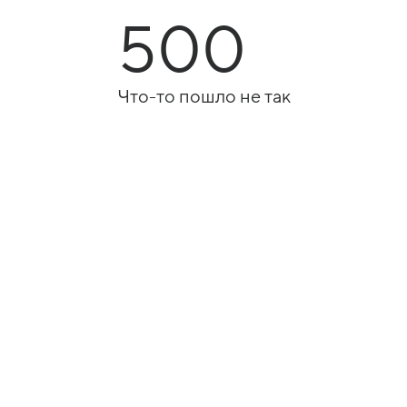
500
Что-то пошло не так