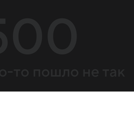
500
о-то пошло не так