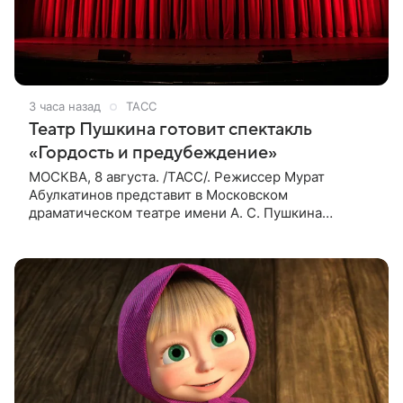
3 часа назад
ТАСС
Театр Пушкина готовит спектакль
«Гордость и предубеждение»
МОСКВА, 8 августа. /ТАСС/. Режиссер Мурат
Абулкатинов представит в Московском
драматическом театре имени А. С. Пушкина
спектакль «Гордость и предубеждение» по
одноименному роману английской писательницы
XVIII —