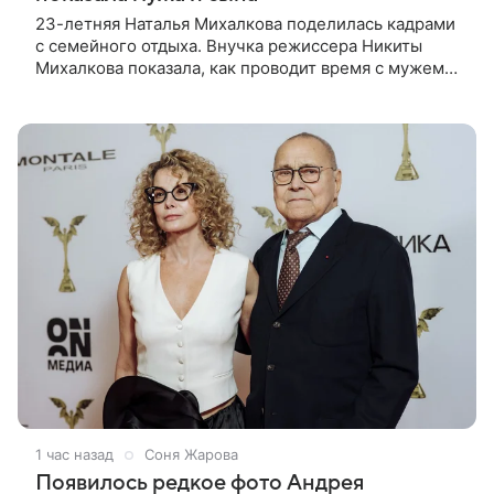
23-летняя Наталья Михалкова поделилась кадрами
с семейного отдыха. Внучка режиссера Никиты
Михалкова показала, как проводит время с мужем
Артемом Степаненко и их полуторагодовалым
сыном Мишей. Среди прочих в
1 час назад
Соня Жарова
Появилось редкое фото Андрея