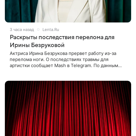
3 часа назад
Lenta.Ru
Раскрыты последствия перелома для
Ирины Безруковой
Актриса Ирина Безрукова прервет работу из-за
перелома ноги. О последствиях травмы для
артистки сообщает Mash в Telegram. По данным
издания, Безрукова пропустит 15 спектаклей —
восемь показов «Женитьбы Фигаро»,