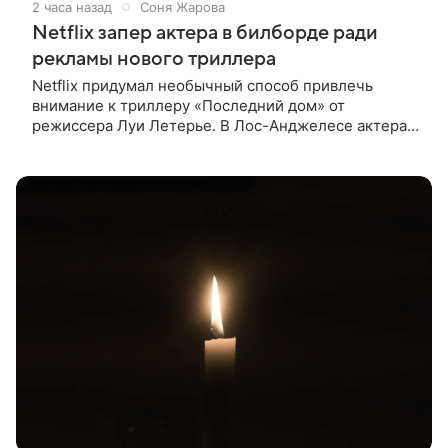
2 часа назад
Соня Жарова
Netflix запер актера в билборде ради
рекламы нового триллера
Netflix придумал необычный способ привлечь
внимание к триллеру «Последний дом» от
режиссера Луи Летерье. В Лос-Анджелесе актера
на два дня поселили внутри рекламного билборда,
оформленного как фасад жилого