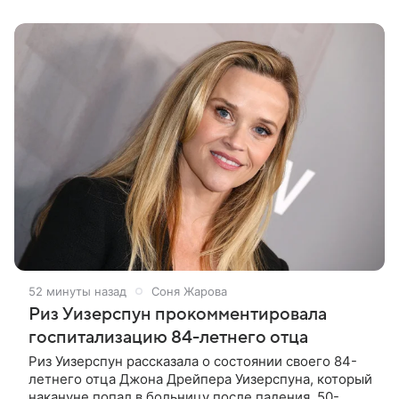
покинул кандидат искусств,
52 минуты назад
Соня Жарова
Риз Уизерспун прокомментировала
госпитализацию 84-летнего отца
Риз Уизерспун рассказала о состоянии своего 84-
летнего отца Джона Дрейпера Уизерспуна, который
накануне попал в больницу после падения. 50-