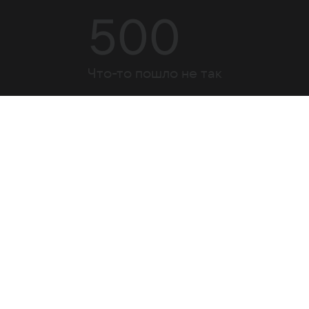
500
Что-то пошло не так