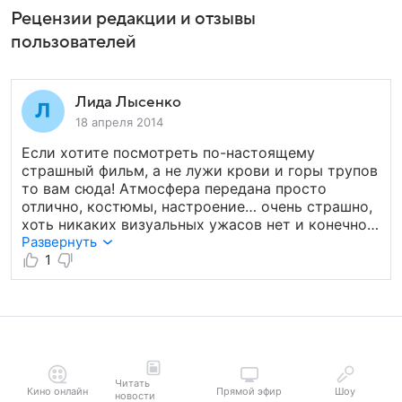
Рецензии редакции и отзывы
пользователей
Лида Лысенко
18 апреля 2014
Если хотите посмотреть по-настоящему
страшный фильм, а не лужи крови и горы трупов
то вам сюда! Атмосфера передана просто
отлично, костюмы, настроение… очень страшно,
хоть никаких визуальных ужасов нет и конечно,
никаких спецэффектов. Марина Влади просто
Развернуть
настоящая вампиресса!!! Я в диком восхищении!
1
Читать
Кино онлайн
Прямой эфир
Шоу
новости