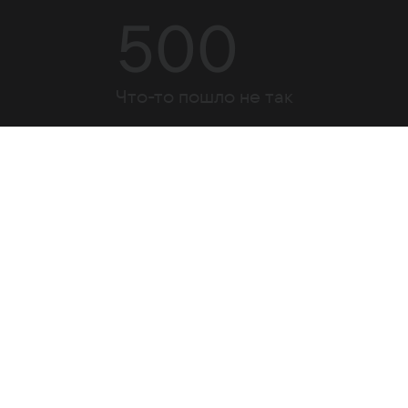
500
Что-то пошло не так