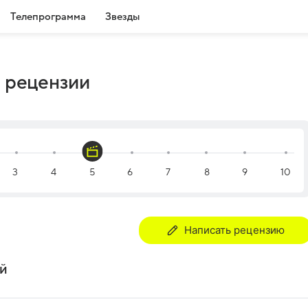
Телепрограмма
Звезды
и рецензии
Написать рецензию
ей