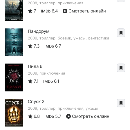
2008, триллер, приключения
7
6.4
Смотреть онлайн
IMDb
Пандорум
2009, триллер, боевик, ужасы, фантастика
7.3
6.7
IMDb
Пила 6
2009, приключения
7.1
6.1
IMDb
Спуск 2
2009, триллер, приключения, ужасы
6.8
5.7
Смотреть онлайн
IMDb