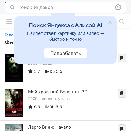
Поиск Яндекса
Фильмы онлайн
Поиск Яндекса с Алисой AI
Найдёт ответ, картинку или видео —
Головокружение
быстро и точно
Фильмы, похожие на «Головокружение»
Попробовать
Пятница 13-е
2009, ужасы
5.7
5.5
IMDb
Мой кровавый Валентин 3D
2009, триллер, ужасы
6.5
5.5
IMDb
Ларго Винч: Начало