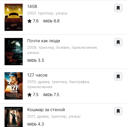
1408
2007, триллер, ужасы
7.6
6.8
IMDb
Почти как люди
2009, триллер, боевик, приключения,
ужасы
3.5
IMDb
127 часов
2010, драма, триллер, биография,
приключения
7.5
7.5
IMDb
Кошмар за стеной
2011, драма, триллер, ужасы
4.3
IMDb