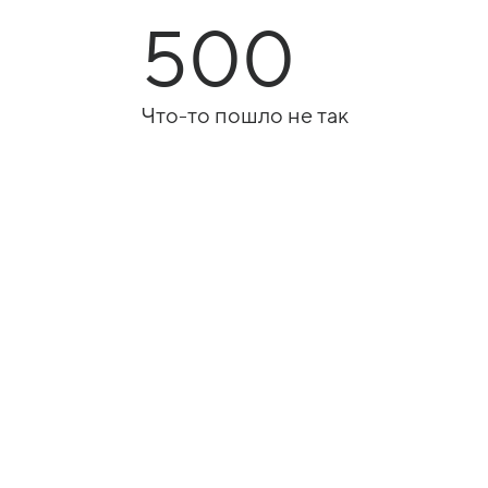
500
Что-то пошло не так