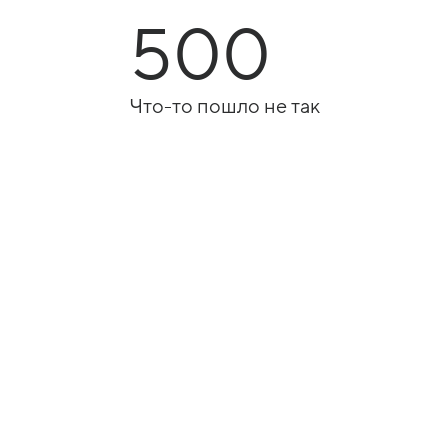
500
Что-то пошло не так