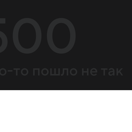
500
о-то пошло не так