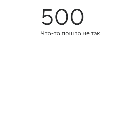
500
Что-то пошло не так