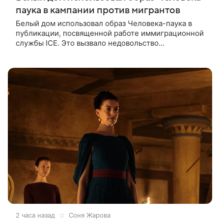
паука в кампании против мигрантов
Белый дом использовал образ Человека-паука в
публикации, посвященной работе иммиграционной
службы ICE. Это вызвало недовольство
поклонников Marvel — сообщает TMZ. На
изображении супергерой опутывает паутиной
2 часа назад
Соня Жарова