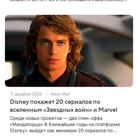
изданию Ynet его дочь Нета. «Мой отец оставил
после себя огромный
11 декабря 2020
Кино Mail
Disney покажет 20 сериалов по
вселенным «Звездных войн» и Marvel
Среди новых проектов — два спин-оффа
«Мандалорца» В ближайшие годы на платформе
Disney+ выйдет как минимум 20 сериалов по
киновселенным «Звездных войн» и Marvel, а также