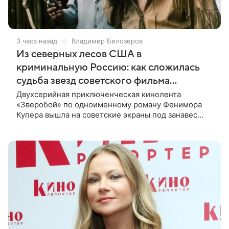
3 часа назад
Владимир Белозеров
Из северных лесов США в
криминальную Россию: как сложилась
судьба звезд советского фильма
«Зверобой»
Двухсерийная приключенческая кинолента
«Зверобой» по одноименному роману Фенимора
Купера вышла на советские экраны под занавес
существования СССР — в 1990 году. Фильм стал
дебютной режиссерской работой Андрея