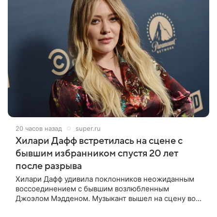
20 часов назад
super.ru
Хилари Дафф встретилась на сцене с
бывшим избранником спустя 20 лет
после разрыва
Хилари Дафф удивила поклонников неожиданным
воссоединением с бывшим возлюбленным
Джоэлом Мэдденом. Музыкант вышел на сцену во
время концерта певицы в Нью-Йорке в рамках ее