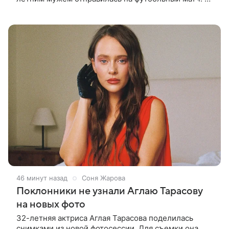
стадионе супругов сопровождал фотограф Гай Арох,
который сделал серию
46 минут назад
Соня Жарова
Поклонники не узнали Аглаю Тарасову
на новых фото
32-летняя актриса Аглая Тарасова поделилась
снимками из новой фотосессии. Для съемки она