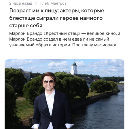
2 часа назад
Глеб Мантров
Возраст им к лицу: актеры, которые
блестяще сыграли героев намного
старше себя
Марлон Брандо «Крестный отец» — великое кино, а
Марлон Брандо создал в нем едва ли не самый
узнаваемый образ в истории. Про главу мафиозного
клана дона Вито Корлеоне знают даже те, кто не
смотрел картину