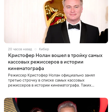
20 часов назад
Кибер
Кристофер Нолан вошел в тройку самых
кассовых режиссеров в истории
кинематографа
Режиссер Кристофер Нолан официально занял
третью строчку в списке самых кассовых
режиссеров в истории кинематографа. Таких
результатов ему помогла добиться «Одиссея»,
вышедшая 17 июля и собравшая на момент