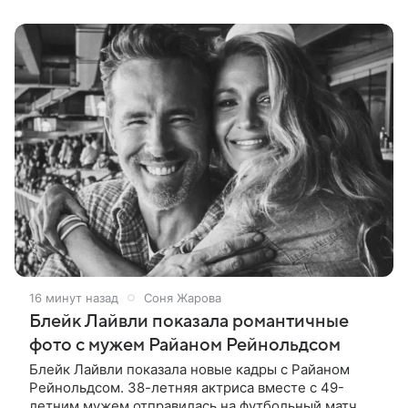
около 30 live-action и анимационных шоу и
16 минут назад
Соня Жарова
Блейк Лайвли показала романтичные
фото с мужем Райаном Рейнольдсом
Блейк Лайвли показала новые кадры с Райаном
Рейнольдсом. 38-летняя актриса вместе с 49-
летним мужем отправилась на футбольный матч. На