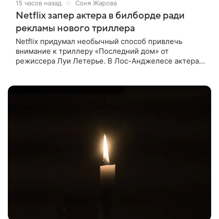
15 часов назад
Соня Жарова
Netflix запер актера в билборде ради
рекламы нового триллера
Netflix придумал необычный способ привлечь
внимание к триллеру «Последний дом» от
режиссера Луи Летерье. В Лос-Анджелесе актера
на два дня поселили внутри рекламного билборда,
оформленного как фасад жилого