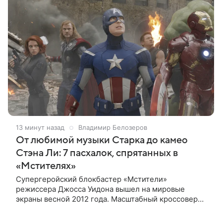
13 минут назад
Владимир Белозеров
От любимой музыки Старка до камео
Стэна Ли: 7 пасхалок, спрятанных в
«Мстителях»
Супергеройский блокбастер «Мстители»
режиссера Джосса Уидона вышел на мировые
экраны весной 2012 года. Масштабный кроссовер
подвел черту под первой фазой медиафраншизы
Marvel и заложил основу для дальнейшего