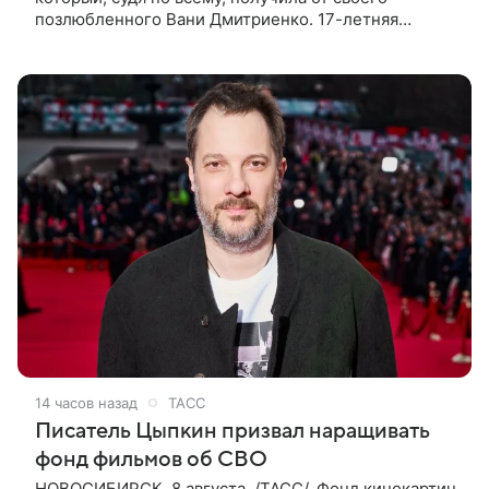
позлюбленного Вани Дмитриенко. 17-летняя
актриса опубликовала в соцсетях фотографии с
цветами и подписала их словами: «Я
14 часов назад
ТАСС
Писатель Цыпкин призвал наращивать
фонд фильмов об СВО
НОВОСИБИРСК, 8 августа. /ТАСС/. Фонд кинокартин