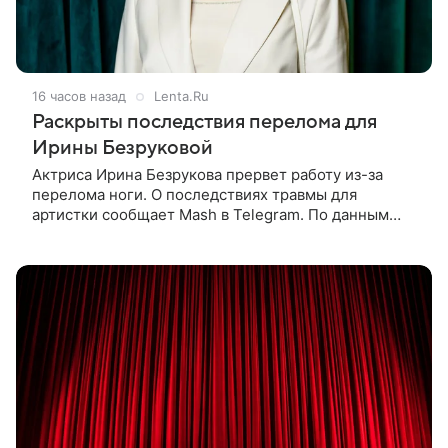
16 часов назад
Lenta.Ru
Раскрыты последствия перелома для
Ирины Безруковой
Актриса Ирина Безрукова прервет работу из-за
перелома ноги. О последствиях травмы для
артистки сообщает Mash в Telegram. По данным
издания, Безрукова пропустит 15 спектаклей —
восемь показов «Женитьбы Фигаро»,