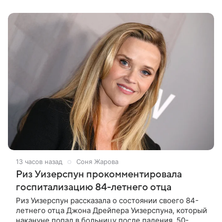
покинул кандидат искусств,
13 часов назад
Соня Жарова
Риз Уизерспун прокомментировала
госпитализацию 84-летнего отца
Риз Уизерспун рассказала о состоянии своего 84-
летнего отца Джона Дрейпера Уизерспуна, который
накануне попал в больницу после падения. 50-