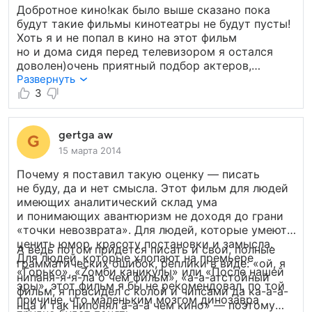
Добротное кино!как было выше сказано пока
будут такие фильмы кинотеатры не будут пусты!
Хоть я и не попал в кино на этот фильм
но и дома сидя перед телевизором я остался
доволен)очень приятный подбор актеров,
добротные спецэффекты в общем все на высшем
Развернуть
уровне кино наших дней)даже почти
3
неожиданный конец)))Так что могу сказать
что кино высший класс рекомендую!
gertga aw
15 марта 2014
Почему я поставил такую оценку — писать
не буду, да и нет смысла. Этот фильм для людей
имеющих аналитический склад ума
и понимающих авантюризм не доходя до грани
«точки невозврата». Для людей, которые умеют
ценить юмор, красоту постановки и замысла.
А ведь потом придется писать и свои, полные
Для людей, которые хлопают на премьере
грамматических ошибок, реплики в виде: «ой, я
«Горько», «Zомби каникулы» или «После нашей
нипаня-я-я-ла о чем фильм», «а-а-атстойный
эры», этот фильм я бы не рекомендовал, по той
фильм, я прасидел с колой и чипсами да ка-а-а-
причине, что маленьким мозгом динозавра
нца и так нипонял а-а-а чем кино» — поэтому