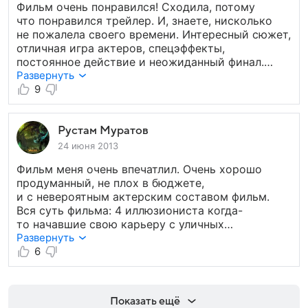
Фильм очень понравился! Сходила, потому
что понравился трейлер. И, знаете, нисколько
не пожалела своего времени. Интересный сюжет,
отличная игра актеров, спецэффекты,
постоянное действие и неожиданный финал.
Лёгкий фильм для компании. Меня он просто
Развернуть
заворожил своим волшебством. В общем,
9
рекомендую к просмотру.
Рустам Муратов
24 июня 2013
Фильм меня очень впечатлил. Очень хорошо
продуманный, не плох в бюджете,
и с невероятным актерским составом фильм.
Вся суть фильма: 4 иллюзиониста когда-
то начавшие свою карьеру с уличных
представлений выбираются на большую эстраду
Развернуть
покоряя публику своими умениями, тем самым
6
привлекая внимание полиции. Фильм о том как
смекалка, сноровка и умения речи
пригождаются человеку помимо физической
Показать ещё
силы. Много спецэффектов, логики (что по сути