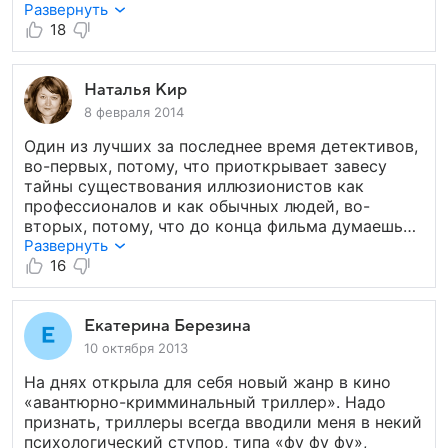
трудно будет понять.
не утруждайте себя просмотром данного
Развернуть
фильма, скоро выйдет «Горько2».
18
Наталья Кир
8 февраля 2014
Один из лучших за последнее время детективов,
во-первых, потому, что приоткрывает завесу
тайны существования иллюзионистов как
профессионалов и как обычных людей, во-
вторых, потому, что до конца фильма думаешь
и гадаешь, кто же за всем этим стоит. Отличные
Развернуть
спецэффекты, чувствуется авантюризм
16
и динамичное развитие сюжета.
Екатерина Березина
10 октября 2013
На днях открыла для себя новый жанр в кино
«авантюрно-кримминальный триллер». Надо
признать, триллеры всегда вводили меня в некий
психологический ступор, типа «фу фу фу»,