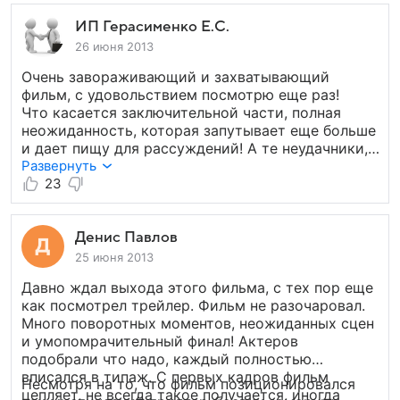
ИП Герасименко Е.С.
26 июня 2013
Очень завораживающий и захватывающий
фильм, с удовольствием посмотрю еще раз!
Что касается заключительной части, полная
неожиданность, которая запутывает еще больше
и дает пищу для рассуждений! А те неудачники,
которые оставили отрицательные рецензии
Развернуть
пусть злятся на себя за то что не поняли юмора!
23
Фильм просто супер!
Денис Павлов
25 июня 2013
Давно ждал выхода этого фильма, с тех пор еще
как посмотрел трейлер. Фильм не разочаровал.
Много поворотных моментов, неожиданных сцен
и умопомрачительный финал! Актеров
подобрали что надо, каждый полностью
вписался в типаж. С первых кадров фильм
Несмотря на то, что фильм позиционировался
цепляет, не всегда такое получается, иногда