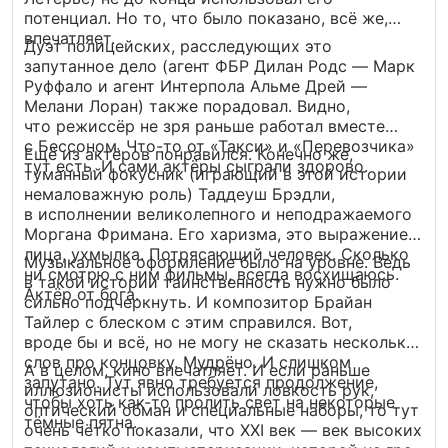
потенциал. Но то, что было показано, всё же,
впечатляет.
Дуэт полицейских, расследующих это
запутанное дело (агент ФБР Дилан Родс — Марк
Руффало и агент Интерпола Альме Дрей —
Мелани Лоран) также порадовал. Видно,
что режиссёр не зря раньше работал вместе
с Бессоном. Что-то от «Такси» и «Перевозчика»
Ещё из актёров понравился. Конечно же,
тут есть. И сами актёры сыграли здорово.
туманный фокусник (играющий в этой истории
немаловажную роль) Таддеуш Брэдли,
в исполнении великолепного и неподражаемого
Моргана Фримана. Его харизма, это выражение
лица, ухмылка. Потрясающий человек. Сколько
Музыкальное оформление было на уровне. Ведь
ни смотрю с ним фильмы, всегда восхищаюсь.
в такой истории таинственность нужно было
Актёр от бога.
сильно подчеркнуть. И композитор Брайан
Тайлер с блеском с этим справился. Вот,
вроде бы и всё, но не могу не сказать несколько
слов про концовку. Мудрёно. И слишком
А в целом, кино впечатляет. И если раньше
запутано. Тут явно требуется продолжение,
иллюзионисты использовали ловкость рук,
чтобы хоть как-то пролить свет на некоторые
оптический обман и специальные наборы, то тут
тёмные пятна.
очень чётко показали, что XXI век — век высоких