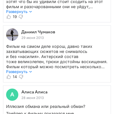
хотят что бы их удивили стоит сходить на этот
фильм и разочарованными они не уйдут,
а что же касается всех остальных, думаю если
Развернуть
они не будут в каждой сцене искать какую
19
то сверх задумку, то и они получат
удовольствие от просмотра. Желаю всем
приятного просмотра!
Даниил Чумаков
29 июня 2013
Фильм на самом деле хорош, давно таких
захватывающих сюжетов не снималось
и без «насилия». Актерский состав
тоже великолепен, трюки достойны восхищения.
Фильм который можно посмотреть несколько
раз и о котором можно поговорить и обсудить,
Развернуть
это не вечные глобальные катастрофы с Бредом
14
Питом или кровавые разборки Квентина
Тарантино. Он (фильм) просто оставляет
замечательные впечатления, постоянно держит
Алиса Алиса
в тонусе и концовка фильма абсолютно
28 июня 2013
неожиданна.
Иллюзия обмана или реальный обман?
Трейлер к фильму показался мне