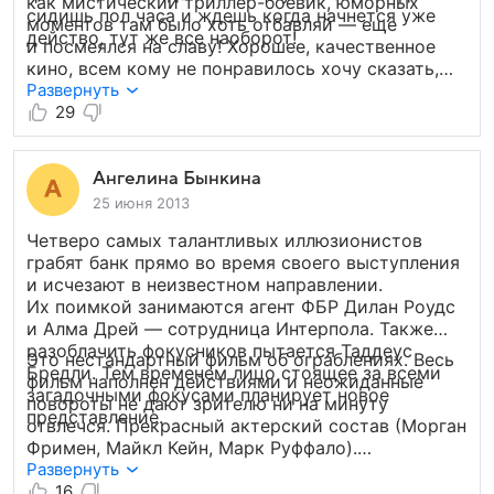
как мистический триллер-боевик, юморных
сидишь пол часа и ждешь когда начнется уже
моментов там было хоть отбавляй — еще
действо, тут же все наоборот!
и посмеялся на славу! Хорошее, качественное
кино, всем кому не понравилось хочу сказать,
что, возможно, они слишком много хотели, это
Развернуть
же не «Титаник» и не «Молчание ягнят»,
29
«Иллюзия» не претендует на супер-пупер звание
классики столетий, это просто очень классный
и завораживающий фильм! 9 из 10!
Ангелина Бынкина
25 июня 2013
Четверо самых талантливых иллюзионистов
грабят банк прямо во время своего выступления
и исчезают в неизвестном направлении.
Их поимкой занимаются агент ФБР Дилан Роудс
и Алма Дрей — сотрудница Интерпола. Также
разоблачить фокусников пытается Таддеус
Это нестандартный фильм об ограблениях. Весь
Бредли. Тем временем лицо стоящее за всеми
фильм наполнен действиями и неожиданные
загадочными фокусами планирует новое
повороты не дают зрителю ни на минуту
представление.
отвлечся. Прекрасный актерский состав (Морган
Фримен, Майкл Кейн, Марк Руффало).
Великолепная игра молодых актеров, таких как
Развернуть
Вуди Харрельсон, Джесси Айзенберг, Дэвид
16