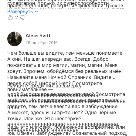
супергерои, только их суперспособности
правдоподобной, раскрытие фокусов и трюков
не фантастические или магические, а результат
оказывается неубедительным, да и в конце
Развернуть
тренировок и искусства создавать иллюзии.
концов авторы картины просто бросают это
2
Прекрасно поставлены драки, в которые
дело, предпочитая уйти от объяснений. Между
органично интегрирована способность героев
тем авантюрный детектив — не тот жанр, где
не просто ловко прыгать и махать руками
зрителя можно оставить с объяснением
Aleks Svitt
и ногами, но и создавать для своего противника
на уровне «принесли его домой, оказался
26 октября 2016
эффект исчезновения объекта.
он живой». Самым же большим разочарованием
Чем больше вы видите, тем меньше понимаете.
оказался финал — крайне банальный и уж очень
А они. На шаг впереди вас. Всегда. Добро
натянутый.
пожаловать в мир магии, магии, магии. Меня
зовут. Впрочем, обойдёмся без реальных имён.
Называйте меня Ночной Странник. Видите
перед собой цифры? Нет? Посмотрите
Найдите среди них восьмёрку.
повнимательнее —
Что? Вы скажете её здесь нет, так? Посмотрите
999999999999999999999999999999
ещё раз. Но предупреждаю: чем пристальнее
9999999999999999999999999 99999 99999999
глядите, тем легче ввести вас в заблуждение.
9999
А может, здесь и цифр-то нет? Одно чёрные
точки. Или же. Это шестёрки?
6666666666666666666 66666666666666666
Ведь это иллюзия. Искажённое восприятие. Или
66666666666666 666666666.
же. Обман? Заблуждение? Сознательный подход,