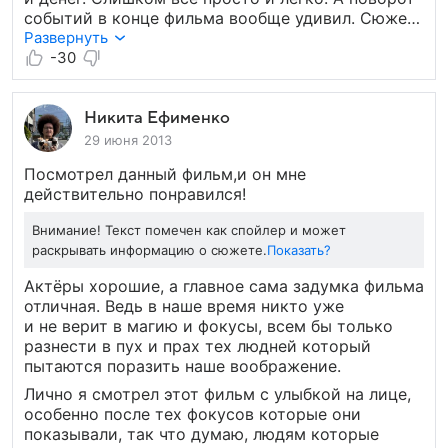
событий в конце фильма вообще удивил. Сюжет
фильма не впечатлил. Такое ощущение,
Развернуть
что снимали для дураков. Не рекомендую
-30
смотреть людям старше 16 лет, не интересно
будет.
Никита Ефименко
29 июня 2013
Посмотрел данный фильм,и он мне
действительно понравился!
Внимание! Текст помечен как спойлер и может
раскрывать информацию о сюжете.
Показать?
Актёры хорошие, а главное сама задумка фильма
отличная. Ведь в наше время никто уже
и не верит в магию и фокусы, всем бы только
разнести в пух и прах тех людней который
пытаются поразить наше воображение.
Лично я смотрел этот фильм с улыбкой на лице,
особенно после тех фокусов которые они
показывали, так что думаю, людям которые