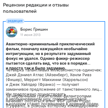
Рецензии редакции и отзывы
пользователей
Борис Гришин
11 июня 2013
Авантюрно-криминальный приключенческий
фильм, поначалу кажущийся необычайно
интригующим, но в результате задуманный
фокус не удался. Однако факир-режиссер
пытается сделать вид, что все в порядке
и просто так и было задумано.
Четверка талантливых иллюзионистов-одиночек:
Джей Дэниел Атлас (Айзенберг), Хенли Ривз
(Фишер), Мерритт Маккинни (Харрельсон)
и Джек Уайлдер (Франко) — получает
заманчивое предложение от таинственного лица.
Им предложено поучаствовать
За необычными грабителями-филантропами
в необыкновенном шоу, главной наградой
начинает охотиться агент ФБР Дилан Роудс
в котором станет посвящение в древний орден,
(Руффало), в помощь которому командирована