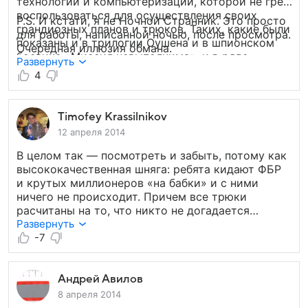
технологий и компьютеризации, которой не грех
воспользоваться для осуществления своих
P.S. И кстати, я не Ночной Странник. Это просто
грандиозных планов и трюков. Таких, какие были
для работы, написанной ночью, после просмотра.
показаны и в трилогии Оушена и в шпионском
Очередная иллюзия обмана.
боевике «Миссия невыполнима», и в ряде
Развернуть
других. Но в этом фильме — с элементами
4
магии, обмана, иллюзии. Ведь, чем больше вы
видите, тем меньше понимаете. А они — на шаг
впереди. Всегда. На этом всё. 8 из 10.
Timofey Krassilnikov
12 апреля 2014
В целом так — посмотреть и забыть, потому как
высококачественная шняга: ребята кидают ФБР
и крутых миллионеров «на бабки» и с ними
ничего не происходит. Причем все трюки
расчитаны на то, что никто не догадается
просто «поковырять пальцем в носу». В жизни
Развернуть
все прозаичнее. Морган Фриман понравился,
-7
а так посредственный фильм
Андрей Авилов
8 апреля 2014