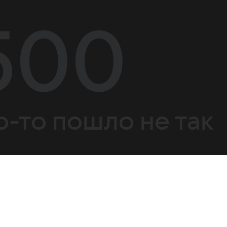
500
о-то пошло не так