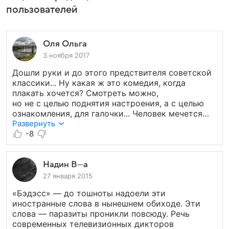
пользователей
Оля Ольга
3 ноября 2017
Дошли руки и до этого предствителя советской
классики... Ну какая ж это комедия, когда
плакать хочется? Смотреть можно,
но не с целью поднятия настроения, а с целью
ознакомления, для галочки... Человек мечется
по жизни, не зная, куда себя деть, ни о чём
Развернуть
не заморачиваясь, пьёт, судя по всему, пропил
-8
всё из квартиры, включая телевизор
и занавески. Потом встречает девушку, начинает
мечтать... но судьба распоряжается иначе, и она
Надин В---а
оказывается замужем. В итоге находит утешение
27 января 2015
с другой, к которой равнодушен. И как можно
«Бэдэсс» — до тошноты надоели эти
было не писать единственному родному
иностранные слова в нынешнем обиходе. Эти
человеку 20 лет?!
слова — паразиты проникли повсюду. Речь
современных телевизионных дикторов