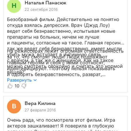
Наталья Панасюк
22 сентября 2016
Безобразный фильм. Действительно не понятно
откуда взялась депрессия. Врач (Джуд Лоу)
ведет себя безнравственно, испытывая новые
препараты на больных, ничем не лучше
и пациенты, согласные на такое. Главная героиня
так же ведет себя безнравственно, имеет мысли
На режиссерах лежит огромная ответственность
убить мужа, вступает в интимную связь
за то, что смотрят люди! Люди подражают
с врачом, а так же с женщиной. Как на такое
главным героям и себя с ними соотносят,
можно смотреть спокойно и считать это нормой
идентифицируют. Поэтому нельзя показывать
вещей?
и одобрять безнравственность, разврат,
жестокость и цинизм! Люди, обратите внимание
Развернуть
на то, что вы смотрите! Обратите внимание
10
на свою жизнь! Непорядочные люди делают из
невнимательных людей быдло. И мы с этим
согласны?
Вера Килина
27 февраля 2016
Очень рада, что посмотрела этот фильм. Игра
актеров зашкаливает! Я поверила в глубокую