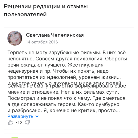
Рецензии редакции и отзывы
пользователей
Светлана Чепелянская
14 октября 2016
Терпеть не могу зарубежные фильмы. В них всё
непонятно. Совсем другая психология. Обороты
речи ожидают лучшего. Жестикуляция
нецензурная и пр. Чтобы их понять, надо
пропитаться их идеологией, уровнем жизни
и многое узнать о духовном мире этих людей.
Сейчас не смогу грамотно формулировать своё
мнение и отношение. Нет в их фильмах сути.
Посмотрел и не понял что к чему. Где смеяться,
а где сопереживать героям. Как-то сумбурно
и разбросано. Я, конечно не критик, просто
высказываю своё мнение. Многие любят
Развернуть
зарубежные фильмы. О вкусах не спорят.
-12