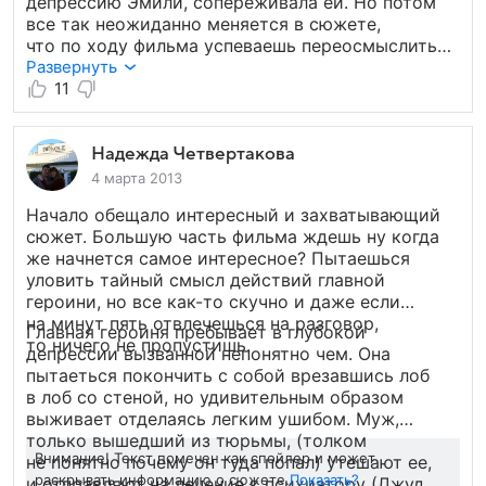
депрессию Эмили, сопереживала ей. Но потом
все так неожиданно меняется в сюжете,
что по ходу фильма успеваешь переосмыслить
и свою жизнь и жизнь героев на экране. Считаю
Развернуть
этот фильм очень жизнеутверждающим и еще
11
раз подтверждающим то, что справедливость
всегда (очень на это надеюсь) восторжествует.
Надежда Четвертакова
4 марта 2013
Начало обещало интересный и захватывающий
сюжет. Большую часть фильма ждешь ну когда
же начнется самое интересное? Пытаешься
уловить тайный смысл действий главной
героини, но все как-то скучно и даже если
на минут пять отвлечешься на разговор,
Главная героиня пребывает в глубокой
то ничего не пропустишь.
депрессии вызванной непонятно чем. Она
пытаеться покончить с собой врезавшись лоб
в лоб со стеной, но удивительным образом
выживает отделаясь легким ушибом. Муж,
только вышедший из тюрьмы, (толком
Внимание! Текст помечен как спойлер и может
не понятно почему он туда попал) утешают ее,
раскрывать информацию о сюжете.
Показать?
и отправляют на лечение к психиатору (Джуд