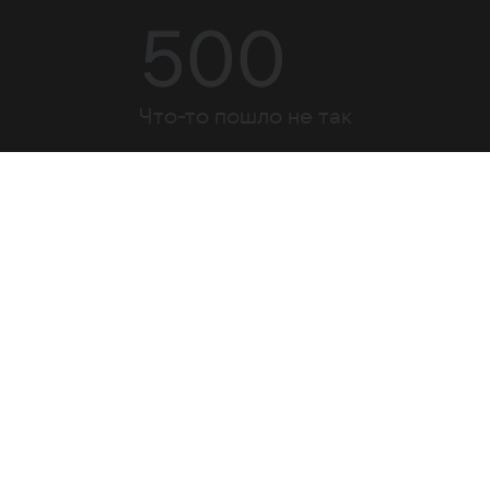
500
Что-то пошло не так