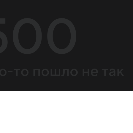
500
о-то пошло не так