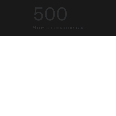
500
Что-то пошло не так