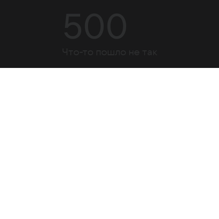
500
Что-то пошло не так