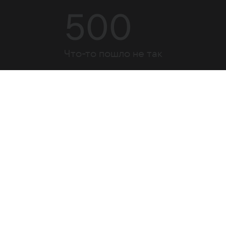
500
Что-то пошло не так