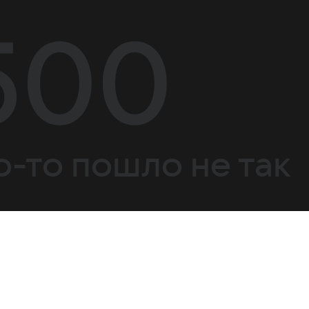
500
о-то пошло не так