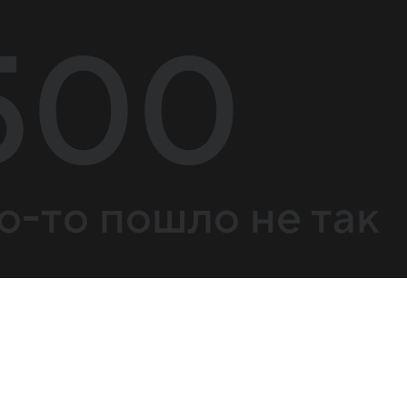
500
о-то пошло не так