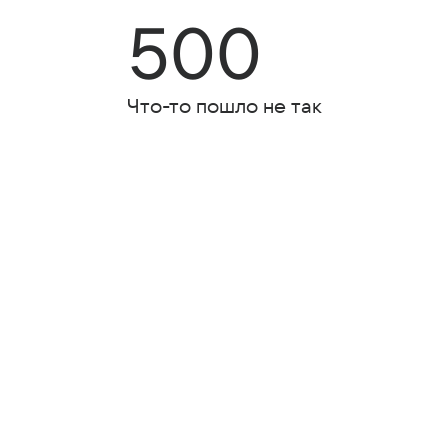
500
Что-то пошло не так