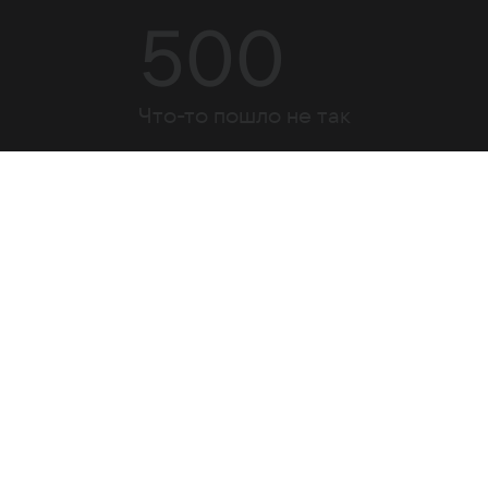
500
Что-то пошло не так