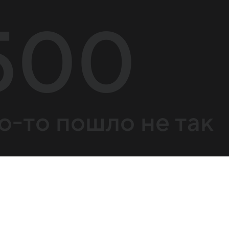
500
о-то пошло не так