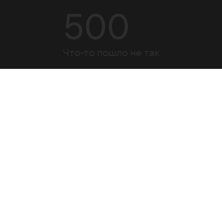
500
Что-то пошло не так