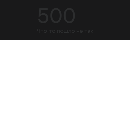
500
Что-то пошло не так