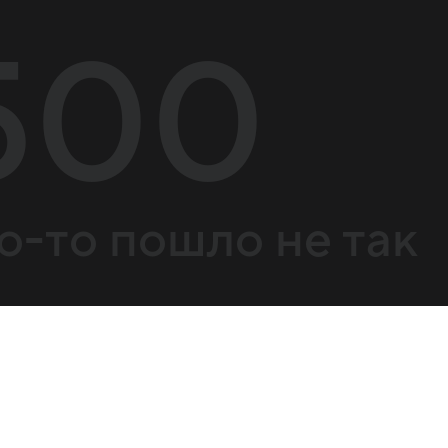
500
о-то пошло не так