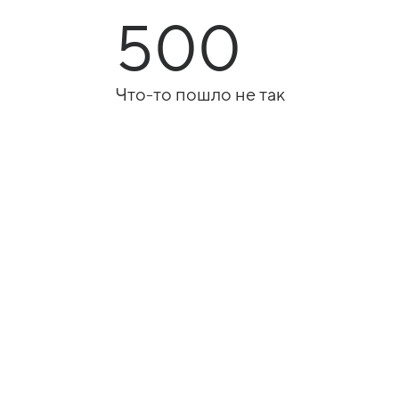
500
Что-то пошло не так