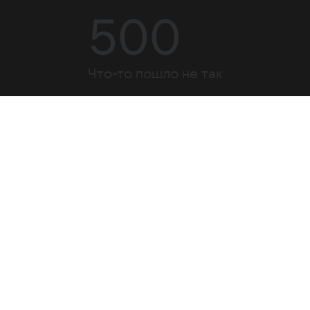
500
Что-то пошло не так