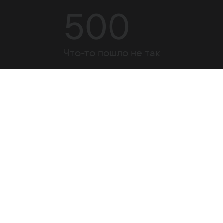
500
Что-то пошло не так