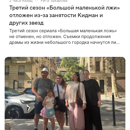
2 часа назад
Рита Захарова
Третий сезон «Большой маленькой лжи»
отложен из-за занятости Кидман и
других звезд
Третий сезон сериала «Большая маленькая ложь»
не отменен, но отложен. Съемки продолжения
драмы из жизни небольшого городка начнутся лишь
через полтора года, когда графики Николь Кидман и
других актрис совпадут.