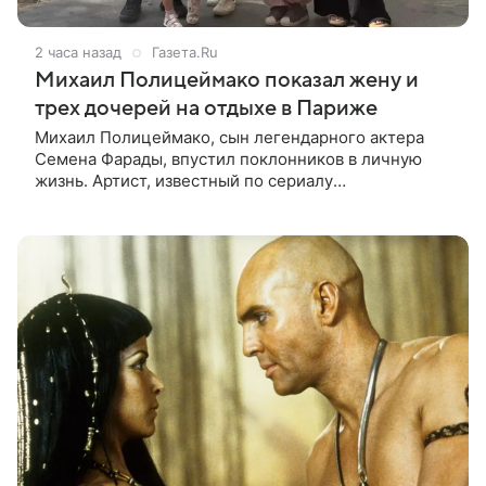
2 часа назад
Газета.Ru
Михаил Полицеймако показал жену и
трех дочерей на отдыхе в Париже
Михаил Полицеймако, сын легендарного актера
Семена Фарады, впустил поклонников в личную
жизнь. Артист, известный по сериалу
«СуперИвановы», выложил в соцсети снимки из
семейного путешествия в Париж. На кадрах