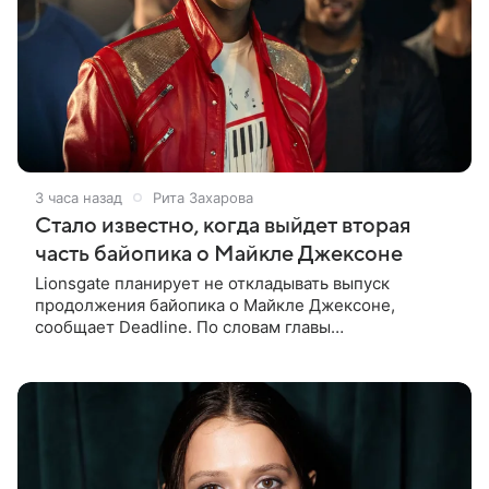
3 часа назад
Рита Захарова
Стало известно, когда выйдет вторая
часть байопика о Майкле Джексоне
Lionsgate планирует не откладывать выпуск
продолжения байопика о Майкле Джексоне,
сообщает Deadline. По словам главы
кинонаправления студии Адама Фогельсона,
производство второй части «Майкла» начнется в
конце