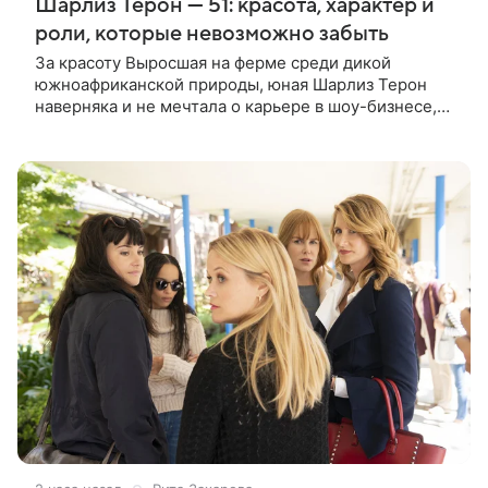
Шарлиз Терон — 51: красота, характер и
роли, которые невозможно забыть
За красоту Выросшая на ферме среди дикой
южноафриканской природы, юная Шарлиз Терон
наверняка и не мечтала о карьере в шоу-бизнесе,
но ее мать настояла на том, чтобы 16-летняя дочь
приняла участие в местном