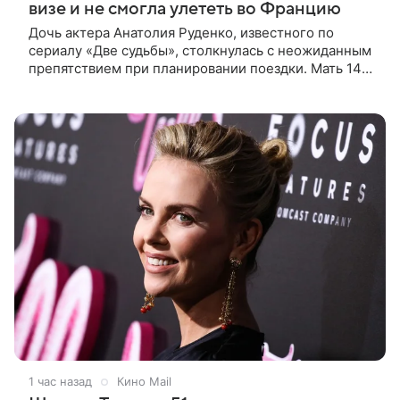
визе и не смогла улететь во Францию
Дочь актера Анатолия Руденко, известного по
сериалу «Две судьбы», столкнулась с неожиданным
препятствием при планировании поездки. Мать 14-
летней Милены, актриса Елена Дудина, сообщила
подписчикам в соцсети о
1 час назад
Кино Mail