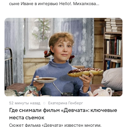
сыне Иване в интервью Hello!. Михалкова
рассказала об отношении детей к кино. Нина
интересуется творчеством, хорошо поет и
52 минуты назад
Екатерина Генберг
Где снимали фильм «Девчата»: ключевые
места съемок
Сюжет фильма «Девчата» известен многим.