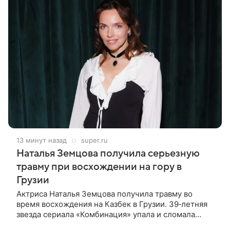
13 минут назад
super.ru
Наталья Земцова получила серьезную
травму при восхождении на гору в
Грузии
Актриса Наталья Земцова получила травму во
время восхождения на Казбек в Грузии. 39‑летняя
звезда сериала «Комбинация» упала и сломала
правую руку. В непростой ситуации ей помог