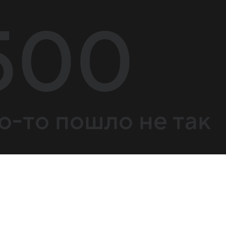
500
о-то пошло не так