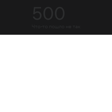
500
Что-то пошло не так