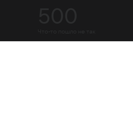
500
Что-то пошло не так