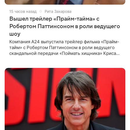
15 часов назад
Рита Захарова
Вышел трейлер «Прайм-тайма» с
Робертом Паттинсоном в роли ведущего
шоу
Компания A24 выпустила трейлер фильма «Прайм-
тайм» с Робертом Паттинсоном в роли ведущего
скандальной передачи «Поймать хищника» Криса
Хансена. Психологический триллер расскажет о
пути Хансена к славе. В 2004