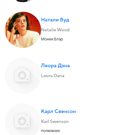
Натали Вуд
Natalie Wood
Моник Блэр
Леора Дэна
Leora Dana
Карл Свенсон
Karl Swenson
полковник