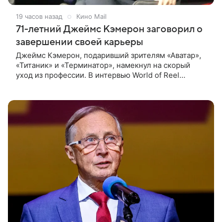
19 часов назад
Кино Mail
71-летний Джеймс Кэмерон заговорил о
завершении своей карьеры
Джеймс Кэмерон, подаривший зрителям «Аватар»,
«Титаник» и «Терминатор», намекнул на скорый
уход из профессии. В интервью World of Reel
постановщик признался, что уже обдумывает
финальную картину в своей