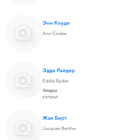
Энн Коуди
Ann Codee
Эдди Райдер
Eddie Ryder
Линдси
капрал
Жак Берт
Jacques Berthe