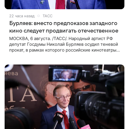
22 часа назад
ТАСС
Бурляев: вместо предпоказов западного
кино следует продвигать отечественное
МОСКВА, 6 августа. /ТАСС/. Народный артист РФ
депутат Госдумы Николай Бурляев осудил теневой
прокат, в рамках которого российские кинотеатры
показывают западные фильмы. Своим мнением он
поделился с ТАСС,