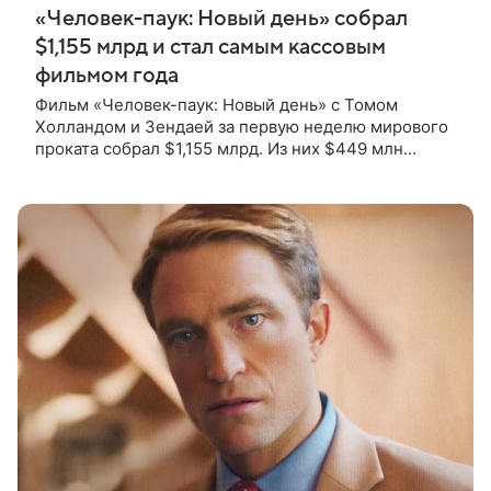
«Человек-паук: Новый день» собрал
$1,155 млрд и стал самым кассовым
фильмом года
Фильм «Человек-паук: Новый день» с Томом
Холландом и Зендаей за первую неделю мирового
проката собрал $1,155 млрд. Из них $449 млн
пришлись на Северную Америку — сообщает
Variety. Картина уже стала самым