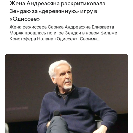
Жена Андреасяна раскритиковала
Зендаю за «деревянную» игру в
«Одиссее»
Жена режиссера Сарика Андреасяна Елизавета
Моряк прошлась по игре Зендаи в новом фильме
Кристофера Нолана «Одиссея». Своими
впечатлениями она поделилась в соцсети, записав
шуточный ролик, где спародировала