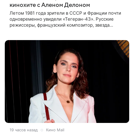
кинохите с Аленом Делоном
Летом 1981 года зрители в СССР и Франции почти
одновременно увидели «Тегеран-43». Русские
режиссеры, французский композитор, звезда
мирового кино Ален Делон и история о любви на
фоне шпионских страстей —
19 часов назад
Кино Mail