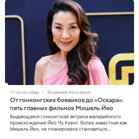
17 часов назад
Владимир Белозеров
От гонконгских боевиков до «Оскара»:
пять главных фильмов Мишель Йео
Выдающаяся гонконгская актриса малазийского
происхождения Йео Чу Кхенг, более известная как
Мишель Йео, не планировала становиться
кинозвездой. С детства она увлекалась танцами,