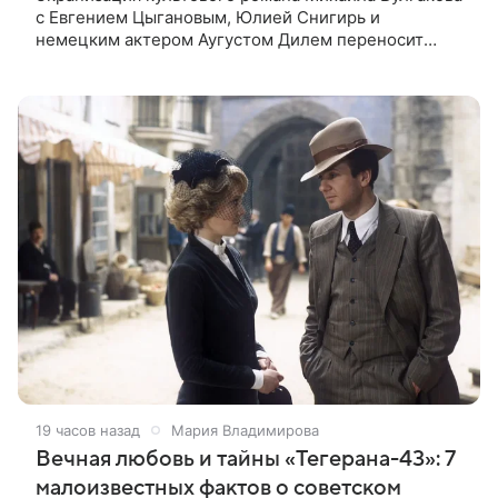
с Евгением Цыгановым, Юлией Снигирь и
немецким актером Аугустом Дилем переносит
зрителей в мистический мир, где история любви
переплетается с фантастикой и
19 часов назад
Мария Владимирова
Вечная любовь и тайны «Тегерана-43»: 7
малоизвестных фактов о советском