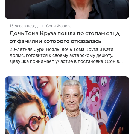
15 часов назад
Соня Жарова
Дочь Тома Круза пошла по стопам отца,
от фамилии которого отказалась
20-летняя Сури Ноэль, дочь Тома Круза и Кэти
Холмс, готовится к своему актерскому дебюту.
Девушка принимает участие в постановке «Сон в
летнюю ночь» по пьесе Уильяма Шекспира. В сети
появились фотографии с