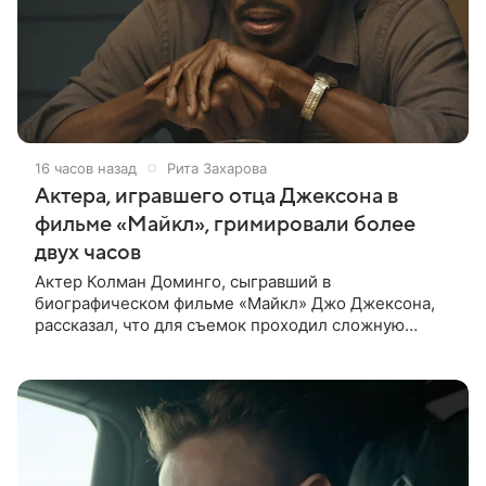
16 часов назад
Рита Захарова
Актера, игравшего отца Джексона в
фильме «Майкл», гримировали более
двух часов
Актер Колман Доминго, сыгравший в
биографическом фильме «Майкл» Джо Джексона,
рассказал, что для съемок проходил сложную
процедуру грима. Об этом актер поделился в
передаче «Ночное шоу с Джимми Фэллоном»,