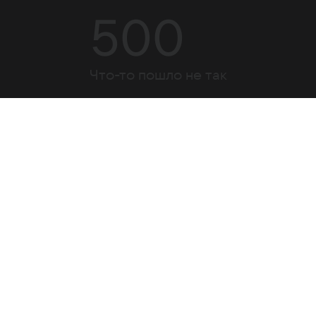
500
Что-то пошло не так