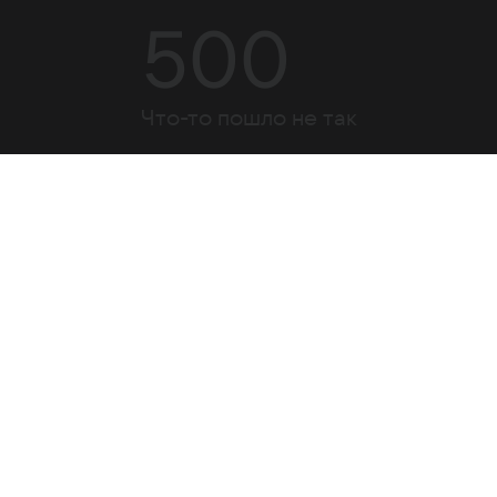
500
Что-то пошло не так