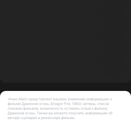
«Кино Mail» представляет вашему вниманию информацию о
фильме Драконов огонь (Dragon Fire, 1993): актеры, список
похожих фильмов, возможность оставить отзыв к фильму
Драконов огонь. Также вы можете получить информацию об
авторе сценария и режиссере фильма.