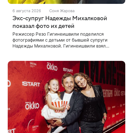
6 августа 2026
Соня Жарова
Экс-супруг Надежды Михалковой
показал фото их детей
Режиссер Резо Гигинеишвили поделился
фотографиями с детьми от бывшей супруги
Надежды Михалковой. Гигинеишвили взял
наследников на отдых. На снимках дочь и сын
экс-супругов позируют рядом со стадионом. В
поездке