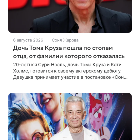
6 августа 2026
Соня Жарова
Дочь Тома Круза пошла по стопам
отца, от фамилии которого отказалась
20-летняя Сури Ноэль, дочь Тома Круза и Кэти
Холмс, готовится к своему актерскому дебюту.
Девушка принимает участие в постановке «Сон в
летнюю ночь» по пьесе Уильяма Шекспира. В
сети появились фотографии с