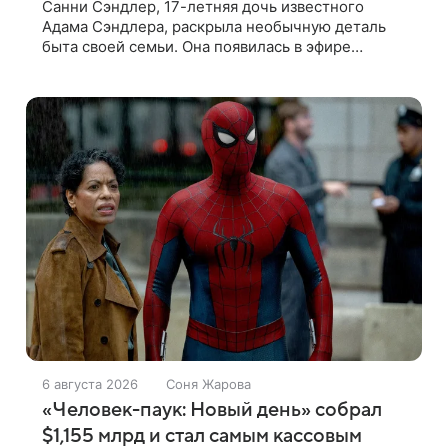
Санни Сэндлер, 17-летняя дочь известного
Адама Сэндлера, раскрыла необычную деталь
быта своей семьи. Она появилась в эфире
вечернего шоу Джимми Фэллона и объяснила,
почему ее знаменитый отец не снимает носки
6 августа 2026
Соня Жарова
«Человек-паук: Новый день» собрал
$1,155 млрд и стал самым кассовым