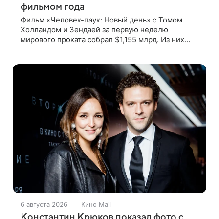
фильмом года
Фильм «Человек-паук: Новый день» с Томом
Холландом и Зендаей за первую неделю
мирового проката собрал $1,155 млрд. Из них
$449 млн пришлись на Северную Америку —
сообщает Variety. Картина уже стала самым
6 августа 2026
Кино Mail
Константин Крюков показал фото с