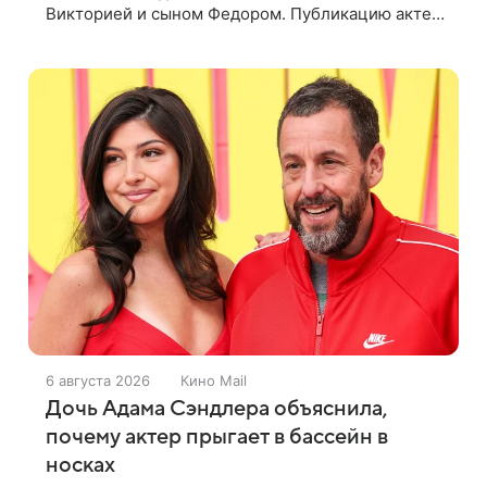
Викторией и сыном Федором. Публикацию актер
лаконично подписал: «Мои любимые». На одном
из кадров супруги делают селфи,
6 августа 2026
Кино Mail
Дочь Адама Сэндлера объяснила,
почему актер прыгает в бассейн в
носках