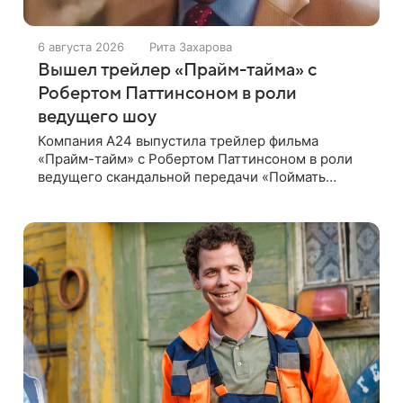
6 августа 2026
Рита Захарова
Вышел трейлер «Прайм-тайма» с
Робертом Паттинсоном в роли
ведущего шоу
Компания A24 выпустила трейлер фильма
«Прайм-тайм» с Робертом Паттинсоном в роли
ведущего скандальной передачи «Поймать
хищника» Криса Хансена. Психологический
триллер расскажет о пути Хансена к славе. В
2004