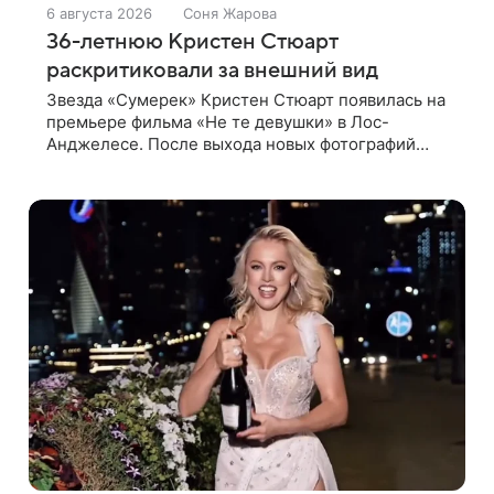
6 августа 2026
Соня Жарова
36-летнюю Кристен Стюарт
раскритиковали за внешний вид
Звезда «Сумерек» Кристен Стюарт появилась на
премьере фильма «Не те девушки» в Лос-
Анджелесе. После выхода новых фотографий
актрисы пользователи соцсетей вновь
заговорили о том, как сильно она изменилась со