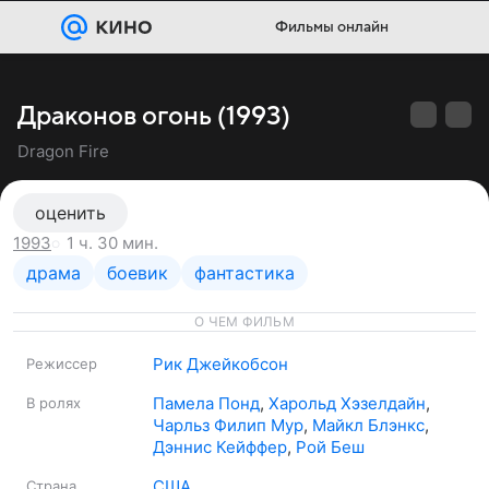
Фильмы онлайн
Драконов огонь (1993)
Dragon Fire
оценить
1 ч. 30 мин.
1993
драма
боевик
фантастика
О ЧЕМ ФИЛЬМ
Рик Джейкобсон
Режиссер
Памела Понд
,
Харольд Хэзелдайн
,
В ролях
Чарльз Филип Мур
,
Майкл Блэнкс
,
Дэннис Кейффер
,
Рой Беш
США
Страна