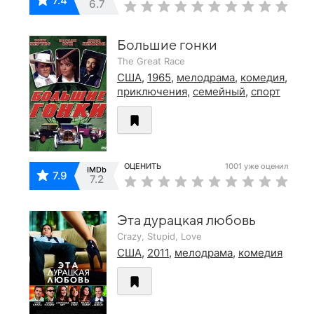
7.4
6.7
Большие гонки
The Great Race
США
,
1965
,
мелодрама
,
комедия
,
приключения
,
семейный
,
спорт
ОЦЕНИТЬ
1001 уже оценил
IMDb
7.9
7.2
Эта дурацкая любовь
Crazy, Stupid, Love
США
,
2011
,
мелодрама
,
комедия