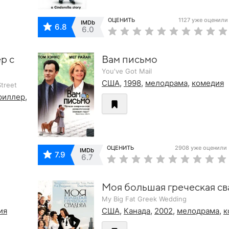
ОЦЕНИТЬ
1127 уже оценили
IMDb
6.8
6.0
р с
Вам письмо
You've Got Mail
США
,
1998
,
мелодрама
,
комедия
treet
риллер
,
ОЦЕНИТЬ
2908 уже оценили
IMDb
7.9
6.7
Моя большая греческая св
My Big Fat Greek Wedding
ия
США
,
Канада
,
2002
,
мелодрама
,
к