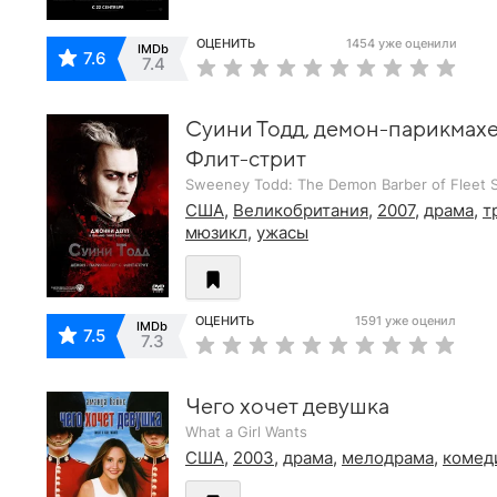
ОЦЕНИТЬ
1454 уже оценили
IMDb
7.6
7.4
Суини Тодд, демон-парикмахе
Флит-стрит
Sweeney Todd: The Demon Barber of Fleet S
США
,
Великобритания
,
2007
,
драма
,
т
мюзикл
,
ужасы
ОЦЕНИТЬ
1591 уже оценил
IMDb
7.5
7.3
Чего хочет девушка
What a Girl Wants
США
,
2003
,
драма
,
мелодрама
,
комед