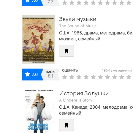
7.6
7.7
Звуки музыки
The Sound of Music
США
,
1965
,
драма
,
мелодрама
,
би
мюзикл
,
семейный
ОЦЕНИТЬ
1954 уже оценили
IMDb
7.6
8.1
История Золушки
A Cinderella Story
США
,
Канада
,
2004
,
мелодрама
,
к
семейный