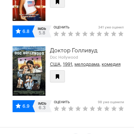
ОЦЕНИТЬ
341 уже оценил
IMDb
6.8
5.8
Доктор Голливуд
Doc Hollywood
США
,
1991
,
мелодрама
,
комедия
ОЦЕНИТЬ
98 уже оценили
IMDb
6.9
6.3