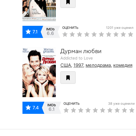
ОЦЕНИТЬ
1201 уже оценил
IMDb
7.1
6.6
Дурман любви
Addicted to Love
США
,
1997
,
мелодрама
,
комедия
ОЦЕНИТЬ
38 уже оценили
IMDb
7.4
6.1