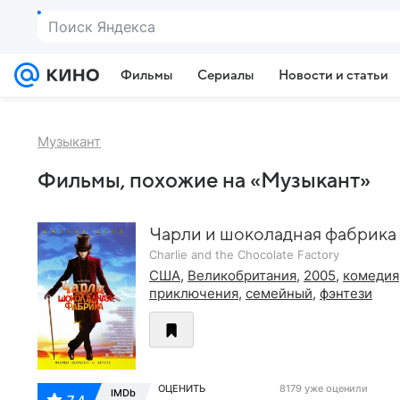
Поиск Яндекса
Фильмы
Сериалы
Новости и статьи
Музыкант
Фильмы, похожие на «Музыкант»
Чарли и шоколадная фабрика
Charlie and the Chocolate Factory
США
,
Великобритания
,
2005
,
комедия
приключения
,
семейный
,
фэнтези
ОЦЕНИТЬ
8179 уже оценили
IMDb