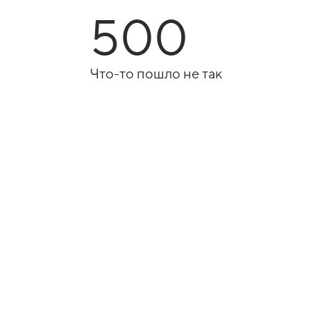
500
Что-то пошло не так