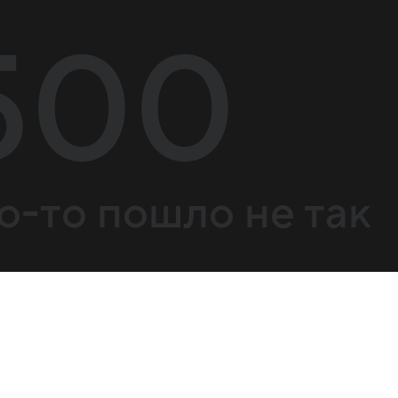
500
о-то пошло не так