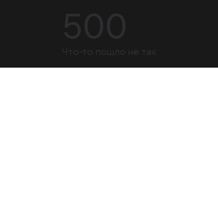
500
Что-то пошло не так